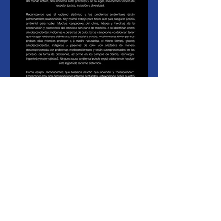
Un mensaje de solidaridad de
YEW para BLM
Youth Statement COP15.pdf